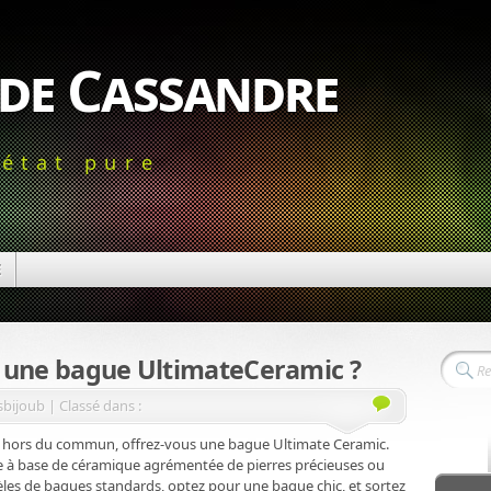
 de Cassandre
'état pure
E
ur une bague UltimateCeramic ?
sbijoub | Classé dans :
ue hors du commun, offrez-vous une bague Ultimate Ceramic.
nnée à base de céramique agrémentée de pierres précieuses ou
les de bagues standards, optez pour une bague chic, et sortez