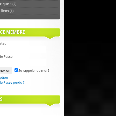
ique 1 (2)
liens (1)
ACE MEMBRE
sateur
de Passe
Se rappeler de moi ?
iption
e Passe perdu ?
S