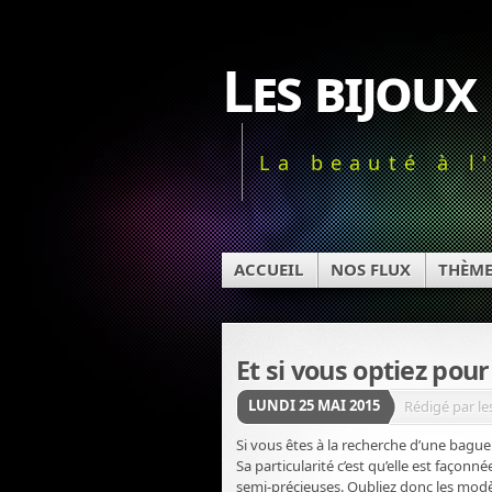
Les bijoux
La beauté à l
ACCUEIL
NOS FLUX
THÈM
Et si vous optiez po
LUNDI 25 MAI 2015
Rédigé par le
Si vous êtes à la recherche d’une bag
Sa particularité c’est qu’elle est faço
semi-précieuses. Oubliez donc les modè