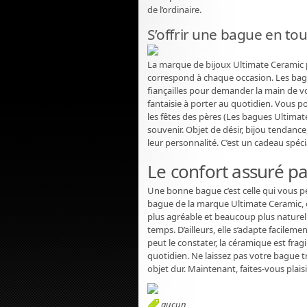
de l’ordinaire.
S’offrir une bague en to
La marque de bijoux Ultimate Ceramic p
correspond à chaque occasion. Les bag
fiançailles pour demander la main de 
fantaisie à porter au quotidien. Vous po
les fêtes des pères (Les bagues Ultima
souvenir. Objet de désir, bijou tendanc
leur personnalité. C’est un cadeau spéc
Le confort assuré p
Une bonne bague c’est celle qui vous pe
bague de la marque Ultimate Ceramic, c
plus agréable et beaucoup plus naturelle
temps. D’ailleurs, elle s’adapte facileme
peut le constater, la céramique est fragil
quotidien. Ne laissez pas votre bague tr
objet dur. Maintenant, faites-vous plai
aucun