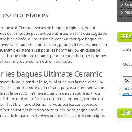
Rubr
Mes 
utes circonstances
ropose différentes sortes de bagues originales, et qui
ues de la marque peuvent être utilisées en tant que bague de
ESP
votre bien aimée, ou tout simplement en tant que bague de
uvez l’offrir pour un anniversaire, pour les fêtes des mères ou
Utili
teCeramic existent aussi pour les hommes), ou en guise de
e, les bijoux Ultimate Ceramic permettent à chacun d’exprimer
ial pour marquer son amour envers l’autre.
Mot 
ar les bagues Ultimate Ceramic
rmet de vous sentir à l’aise, quoi que vous fassiez. Avec une
’est le confort assuré car la céramique assure une sensation
Inscr
 sur la peau. On n’a rien à craindre de son usure au fil du
Mot d
nt à l’humidité et est facile à entretenir. Toutefois, comme on
e, il faut bien faire attention si vous portez ces bijoux au
aîner partout et faites en sorte qu’elle ne se cogne pas à un
LIEN
sir avec la bague de vos rêves ou de celle de votre compagne.