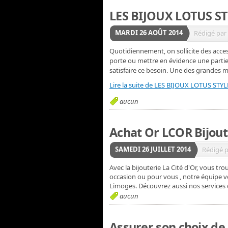
LES BIJOUX LOTUS S
MARDI 26 AOÛT 2014
Rédigé par 
Quotidiennement, on sollicite des acces
porte ou mettre en évidence une partie
satisfaire ce besoin. Une des grandes m
Lire la suite de LES BIJOUX LOTUS STYL
aucun
Achat Or LCOR Bijout
SAMEDI 26 JUILLET 2014
Rédigé p
Avec la bijouterie La Cité d'Or, vous t
occasion ou pour vous , notre équipe vo
Limoges. Découvrez aussi nos services 
aucun
Assurer son choix de