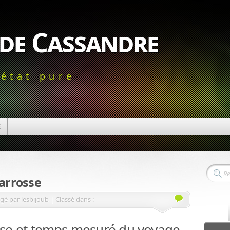
 de Cassandre
'état pure
E
arrosse
gé par lesbijoub | Classé dans :
sse et temps mesuré du voyage.