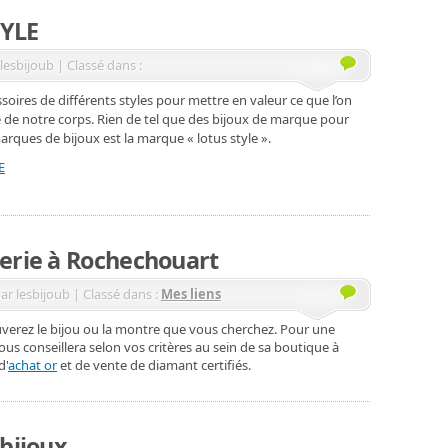
TYLE
lesbijoub | Classé dans :
soires de différents styles pour mettre en valeur ce que l’on
 de notre corps. Rien de tel que des bijoux de marque pour
arques de bijoux est la marque « lotus style ».
E
erie à Rochechouart
ar lesbijoub | Classé dans :
Mes liens
rouverez le bijou ou la montre que vous cherchez. Pour une
us conseillera selon vos critères au sein de sa boutique à
d'
achat or
et de vente de diamant certifiés.
 bijoux