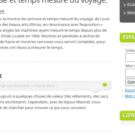
Rubr
et
Mes 
ion « la montre de carrosse et temps mesuré du voyage, de Louis
 des beaux-arts d’Arras, en résonnance avec l’exposition «
les angles les machines ayant mesuré le temps depuis plus de
7 à Emile Loubet en 1904. Montres et pendules à alcôve de
ESP
 de fiacre et montres carrosses vous seront comptées, pour
nes ont réussi à mesurer le temps.
Utili
Mot 
x
igé par lesbijoub | Classé dans :
Inscr
Mot d
ujours à quelques choses de valeur. Des vêtements, des sacs,
rix exorbitants. Cependant, avec les bijoux Masviel, vous
ffit de chercher pour trouver ce qui vous convient.
LIEN