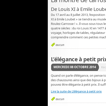
De Louis XI à Emile Loub
Du 17 avril au 8 juillet 2013, l’exposit
XI à Emile Loubet » se tiendra au musée
Roulez-Carrosse ! ». Il vous sous tous 
quatre siècles : du roi Louis XI en 147
voyage, horloges de tables, régulateur
comprendre comment ces petites machi
aucun
L’élégance à petit pri
MERCREDI 08 OCTOBRE 2014
Réd
Quand on parle d’élégance, on pense to
des chaussures ainsi que des bijoux à p
pouvez être élégante à petit prix. Il su
Lire la suite de L’élégance à petit prix
aucun