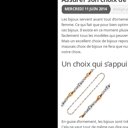
MERCREDI 11 JUIN 2014
Rédigé p
Les bijoux servent avant tout d’ornement
femme. Ce qui fait que pour bien optimis
ces bijoux. Il existe en ce moment plus
facilement tous les modèles qui peuvent
Mais un excellent choix de bijoux repos
mauvais choix de bijoux ne fera que nui
votre choix.
Un choix qui s’appui
En guise d’ornement, les bijoux sont t
Cela ne veut tout de même pas dire que