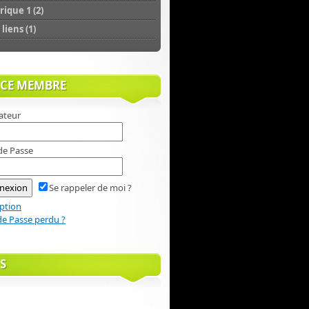
ique 1 (2)
liens (1)
ACE MEMBRE
sateur
de Passe
Se rappeler de moi ?
iption
e Passe perdu ?
S