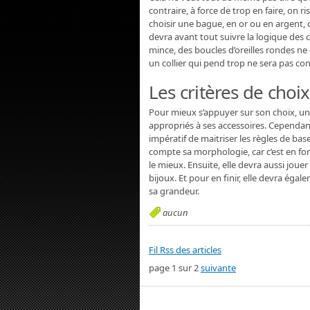
contraire, à force de trop en faire, on 
choisir une bague, en or ou en argent, 
devra avant tout suivre la logique des
mince, des boucles d’oreilles rondes ne
un collier qui pend trop ne sera pas 
Les critères de choi
Pour mieux s’appuyer sur son choix, 
appropriés à ses accessoires. Cependant, 
impératif de maitriser les règles de bas
compte sa morphologie, car c’est en fon
le mieux. Ensuite, elle devra aussi jou
bijoux. Et pour en finir, elle devra ég
sa grandeur.
aucun
Fil Rss des articles
page 1 sur 2
suivante