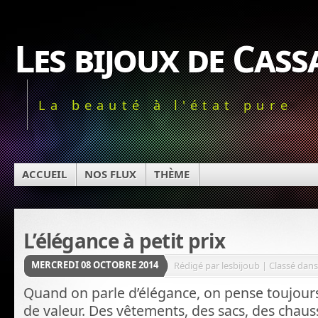
Les bijoux de Cas
La beauté à l'état pure
ACCUEIL
NOS FLUX
THÈME
L’élégance à petit prix
MERCREDI 08 OCTOBRE 2014
Rédigé par lesbijoub | Classé dans
Quand on parle d’élégance, on pense toujour
de valeur. Des vêtements, des sacs, des chaus