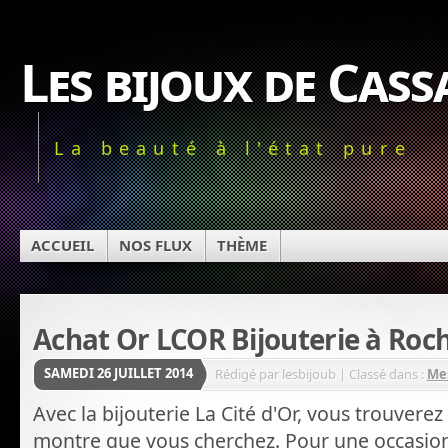
Les bijoux de Cas
La beauté à l'état pure
ACCUEIL
NOS FLUX
THÈME
Achat Or LCOR Bijouterie à Roc
SAMEDI 26 JUILLET 2014
Rédigé par lesbijoub | Classé dans :
Mes
Avec la bijouterie La Cité d'Or, vous trouverez 
montre que vous cherchez. Pour une occasion